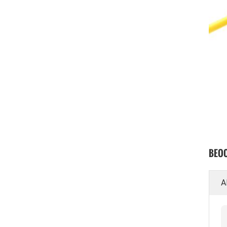
BEOO
A