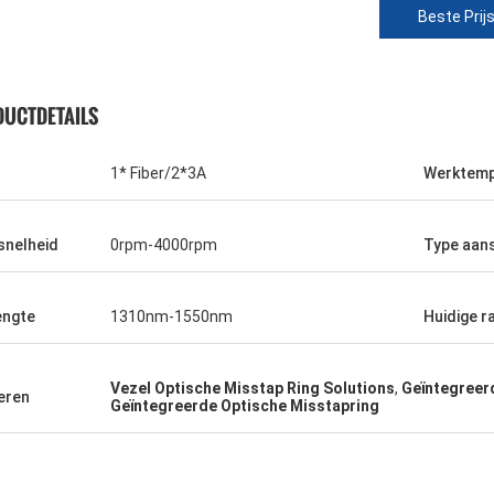
Beste Prij
UCTDETAILS
1* Fiber/2*3A
Werktemp
snelheid
0rpm-4000rpm
Type aans
engte
1310nm-1550nm
Huidige r
Vezel Optische Misstap Ring Solutions
,
Geïntegreer
eren
Geïntegreerde Optische Misstapring