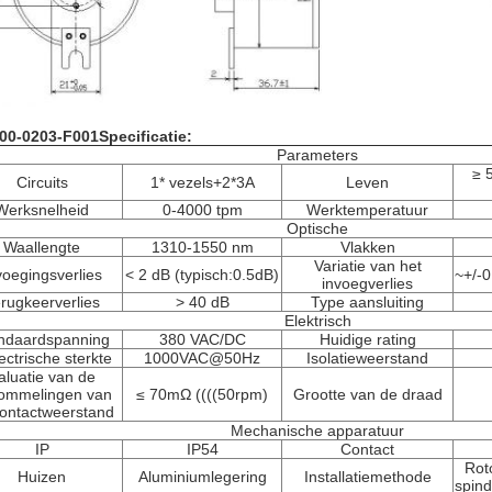
00-0203-F001
Specificatie:
Parameters
≥ 
Circuits
1* vezels+2*3A
Leven
Werksnelheid
0-4000 tpm
Werktemperatuur
Optische
Waallengte
1310-1550 nm
Vlakken
Variatie van het
voegingsverlies
< 2 dB (typisch:0.5dB)
~+/-0
invoegverlies
rugkeerverlies
> 40 dB
Type aansluiting
Elektrisch
ndaardspanning
380 VAC/DC
Huidige rating
ectrische sterkte
1000VAC@50Hz
Isolatieweerstand
aluatie van de
ommelingen van
≤ 70mΩ ((((50rpm)
Grootte van de draad
ontactweerstand
Mechanische apparatuur
IP
IP54
Contact
Rot
Huizen
Aluminiumlegering
Installatiemethode
spind