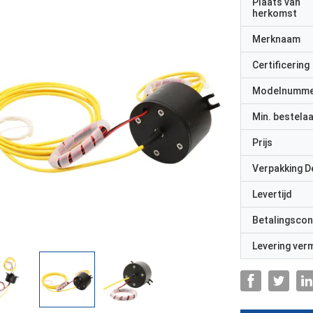
Plaats van
herkomst
Merknaam
Certificering
Modelnumm
Min. bestela
Prijs
Verpakking D
Levertijd
Betalingscon
Levering ve