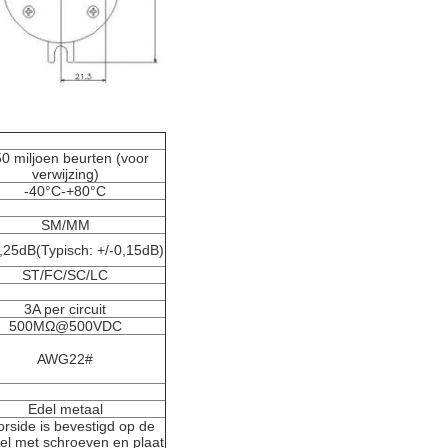
50 miljoen beurten (voor
verwijzing)
-40°C-+80°C
SM/MM
,25dB(Typisch: +/-0,15dB)
ST/FC/SC/LC
3A per circuit
500MΩ@500VDC
AWG22#
Edel metaal
orside is bevestigd op de
el met schroeven en plaat