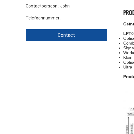
Contactpersoon :
John
PRO
Telefoonnummer :
+86 1346 401 9643
Geïnt
L
PT0
Contact
Optis
Combi
Signa
Werke
Klein
Optis
Ultra
Prod