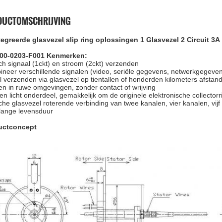
DUCTOMSCHRIJVING
egreerde glasvezel slip ring oplossingen 1 Glasvezel 2 Circuit 3A
00-0203-F001 Kenmerken:
ch signaal (1ckt) en stroom (2ckt) verzenden
neer verschillende signalen (video, seriële gegevens, netwerkgegeven
l verzenden via glasvezel op tientallen of honderden kilometers afstand
n in ruwe omgevingen, zonder contact of wrijving
 en licht onderdeel, gemakkelijk om de originele elektronische collector
che glasvezel roterende verbinding van twee kanalen, vier kanalen, vijf
 lange levensduur
uctconcept