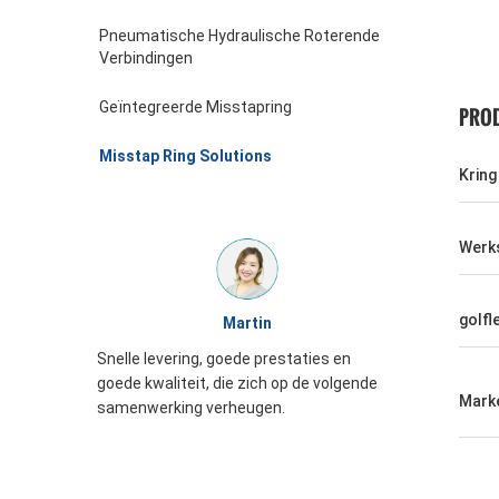
Pneumatische Hydraulische Roterende
Verbindingen
Geïntegreerde Misstapring
PROD
Misstap Ring Solutions
Kring
Werk
golfl
William
taties en
JINPAT-de verschijning van de Misstapring
p de volgende
is goed, zorgvuldig inpakkend, de
Mark
dienstenthousiasme, moet opnieuw
komen