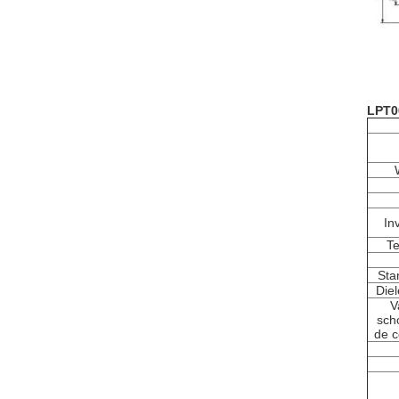
LPT0
In
Te
Sta
Diel
V
sch
de c