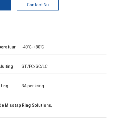
s
Contact Nu
eratuur
-40℃-+80℃
luiting
ST/FC/SC/LC
ating
3A per kring
de Misstap Ring Solutions
,