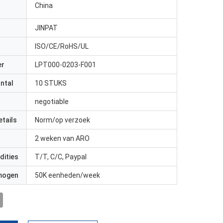
China
JINPAT
ISO/CE/RoHS/UL
er
LPT000-0203-F001
antal
10 STUKS
negotiable
etails
Norm/op verzoek
2 weken van ARO
dities
T/T, C/C, Paypal
rmogen
50K eenheden/week