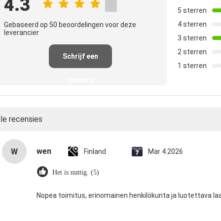
4.3
5 sterren
4 sterren
Gebaseerd op 50 beoordelingen voor deze
leverancier
3 sterren
2 sterren
Schrijf een
1 sterren
recensie
lle recensies
wen
W
Finland
Mar 4.2026
Het is nuttig. (5)
Nopea toimitus, erinomainen henkilökunta ja luotettava la