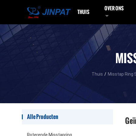
OVER ONS
THUIS
MIS
Thuis
/
Misstap Ring 
Alle Producten
Geï
Roterende Misstapring