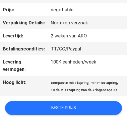
Prijs:
negotiable
FABRIEKSREIS
Verpakking Details:
Norm/op verzoek
KWALITEITSCONTROLE
Levertijd:
2 weken van ARO
Betalingscondities:
TT/CC/Paypal
CONTACTEER
Levering
100K eenheden/week
ONS
vermogen:
Hoog licht:
,
,
compacte misstapring
minimisstapring
VERZOEK
10 de Misstapring van de kringencapsule
OM EEN
BESTE PRIJS
CITAAT