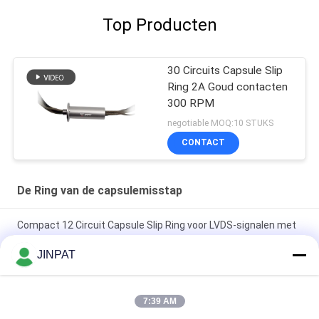
Top Producten
30 Circuits Capsule Slip
Ring 2A Goud contacten
300 RPM
negotiable MOQ:10 STUKS
CONTACT
De Ring van de capsulemisstap
Compact 12 Circuit Capsule Slip Ring voor LVDS-signalen met
goud-goudcontact
JINPAT
18 circuits 250 Rpm capsule slip ring met goud tot goud
contact voor mechanische wapens en biochemische
7:39 AM
analysatoren