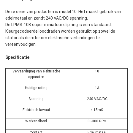
Deze serie van producten is model 10. Het maakt gebruik van
edelmetaal en zendt 240 VAC/DC spanning.
De LPMS-10B super miniatuur slip ring is een standaard,
Kleurgecodeerde looddraden worden gebruikt op zowel de
stator als de rotor om elektrische verbindingen te
vereenvoudigen.
Specificatie
Vervaardiging van elektrische
10
apparaten
Huidige rating
1A
Spanning
240 VAC/DC
Elektrisch lawaai
≤ 15mΩ
Werksnelheid
0~300 RPM
Contact
Edel metaal