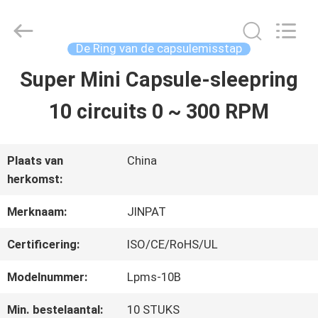
2026
JINPAT
Electronics
Co.,
De Ring van de capsulemisstap
Ltd.
All
Super Mini Capsule-sleepring
HUIS
Rights
Reserved.
10 circuits 0 ~ 300 RPM
PRODUCTEN
Plaats van
China
herkomst:
VR-
Merknaam:
JINPAT
SHOW
Certificering:
ISO/CE/RoHS/UL
ONGEVEER
Modelnummer:
Lpms-10B
ONS
Min. bestelaantal:
10 STUKS