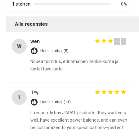
1 sterren
0%
Alle recensies
wen
W
Het is nuttig. (5)
Nopea toimitus, erinomainen henkilökunta ja
luotettava laatu!
T*y
T
Het is nuttig. (11)
I frequently buy JINPAT products; they work very
well, have excellent power balance, and can even
be customized to your specifications—perfect!